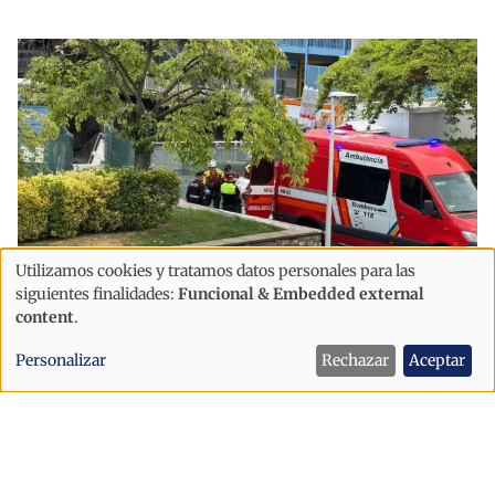
Utilizamos cookies y tratamos datos personales para las
Uso
siguientes finalidades:
Funcional & Embedded external
de
content
.
Sucesos
datos
Hallan un cadáver en el río Valira, en
Personalizar
Rechazar
Aceptar
personales
Andorra
y
cookies