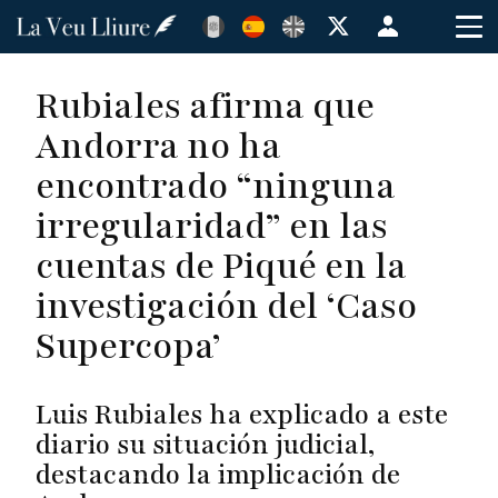
Pasar
Menú
al
de
contenido
cuenta
Rubiales afirma que
principal
de
Andorra no ha
usuario
encontrado “ninguna
irregularidad” en las
cuentas de Piqué en la
investigación del ‘Caso
Supercopa’
Luis Rubiales ha explicado a este
diario su situación judicial,
destacando la implicación de